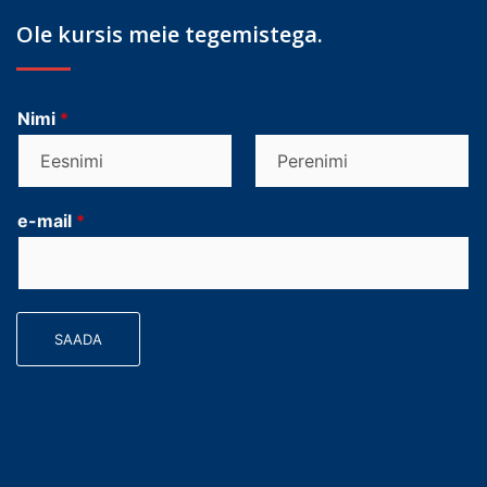
Ole kursis meie tegemistega.
Nimi
*
F
L
i
a
e-mail
*
r
s
s
t
t
SAADA