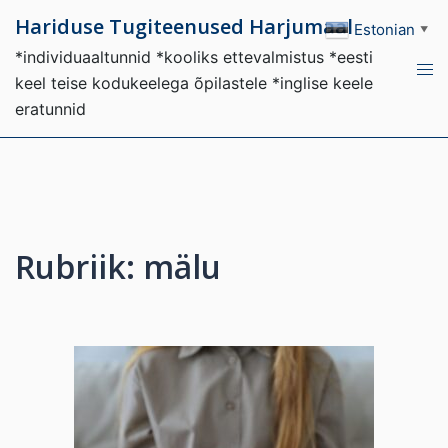
Skip
Hariduse Tugiteenused Harjumaal
Estonian
▼
to
*individuaaltunnid *kooliks ettevalmistus *eesti
content
Tog
keel teise kodukeelega õpilastele *inglise keele
men
eratunnid
Rubriik:
mälu