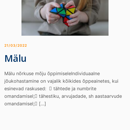
21/03/2022
Mälu
Mälu nõrkuse mõju õppimiseleIndividuaalne
jõukohastamine on vajalik kõikides õppeainetes, kui
esinevad raskused:  tähtede ja numbrite
omandamisel; tähestiku, arvujadade, sh aastaarvude
omandamisel; […]