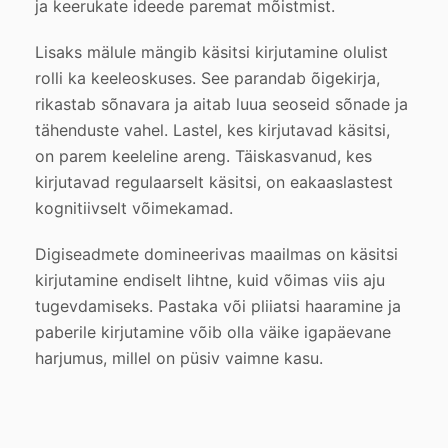
ja keerukate ideede paremat mõistmist.
Lisaks mälule mängib käsitsi kirjutamine olulist
rolli ka keeleoskuses. See parandab õigekirja,
rikastab sõnavara ja aitab luua seoseid sõnade ja
tähenduste vahel. Lastel, kes kirjutavad käsitsi,
on parem keeleline areng. Täiskasvanud, kes
kirjutavad regulaarselt käsitsi, on eakaaslastest
kognitiivselt võimekamad.
Digiseadmete domineerivas maailmas on käsitsi
kirjutamine endiselt lihtne, kuid võimas viis aju
tugevdamiseks. Pastaka või pliiatsi haaramine ja
paberile kirjutamine võib olla väike igapäevane
harjumus, millel on püsiv vaimne kasu.