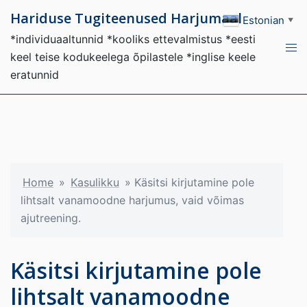
Hariduse Tugiteenused Harjumaal
Estonian
▼
*individuaaltunnid *kooliks ettevalmistus *eesti
keel teise kodukeelega õpilastele *inglise keele
eratunnid
Home
»
Kasulikku
»
Käsitsi kirjutamine pole
lihtsalt vanamoodne harjumus, vaid võimas
ajutreening.
Käsitsi kirjutamine pole
lihtsalt vanamoodne