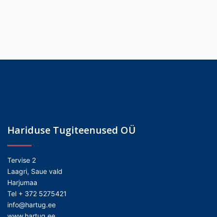
Hariduse Tugiteenused OÜ
Tervise 2
Laagri, Saue vald
Harjumaa
Tel + 372 5275421
info@hartug.ee
www.hartug.ee