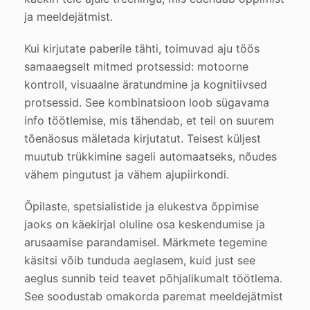
ja meeldejätmist.
Kui kirjutate paberile tähti, toimuvad aju töös
samaaegselt mitmed protsessid: motoorne
kontroll, visuaalne äratundmine ja kognitiivsed
protsessid. See kombinatsioon loob sügavama
info töötlemise, mis tähendab, et teil on suurem
tõenäosus mäletada kirjutatut. Teisest küljest
muutub trükkimine sageli automaatseks, nõudes
vähem pingutust ja vähem ajupiirkondi.
Õpilaste, spetsialistide ja elukestva õppimise
jaoks on käekirjal oluline osa keskendumise ja
arusaamise parandamisel. Märkmete tegemine
käsitsi võib tunduda aeglasem, kuid just see
aeglus sunnib teid teavet põhjalikumalt töötlema.
See soodustab omakorda paremat meeldejätmist