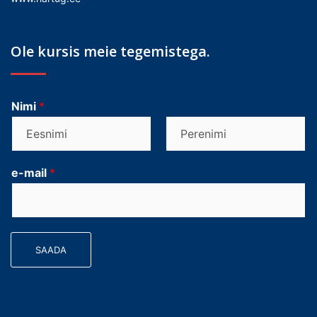
Ole kursis meie tegemistega.
Nimi
*
F
L
i
a
e-mail
*
r
s
s
t
t
SAADA