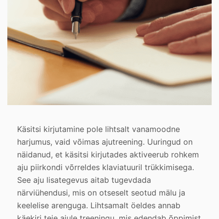
Käsitsi kirjutamine pole lihtsalt vanamoodne
harjumus, vaid võimas ajutreening. Uuringud on
näidanud, et käsitsi kirjutades aktiveerub rohkem
aju piirkondi võrreldes klaviatuuril trükkimisega.
See aju lisategevus aitab tugevdada
närviühendusi, mis on otseselt seotud mälu ja
keelelise arenguga. Lihtsamalt öeldes annab
käekiri teie ajule treeningu, mis edendab õppimist