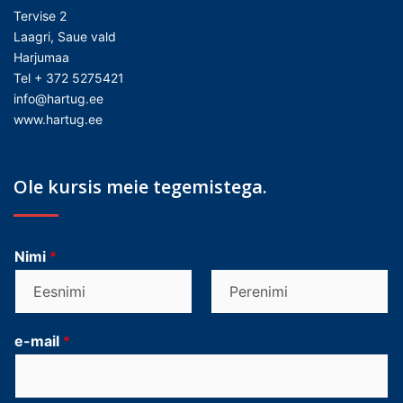
Tervise 2
Laagri, Saue vald
Harjumaa
Tel + 372 5275421
info@hartug.ee
www.hartug.ee
Ole kursis meie tegemistega.
Nimi
*
F
L
i
a
e-mail
*
r
s
s
t
t