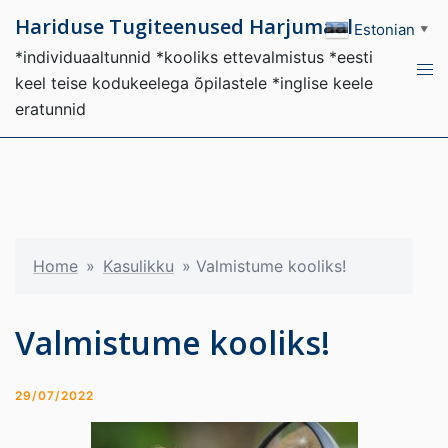
Hariduse Tugiteenused Harjumaal
Estonian
▼
*individuaaltunnid *kooliks ettevalmistus *eesti
keel teise kodukeelega õpilastele *inglise keele
eratunnid
Home
»
Kasulikku
»
Valmistume kooliks!
Valmistume kooliks!
29/07/2022