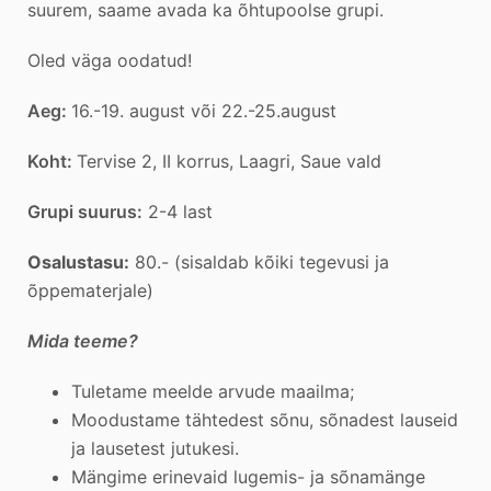
suurem, saame avada ka õhtupoolse grupi.
Oled väga oodatud!
Aeg:
16.-19. august või 22.-25.august
Koht:
Tervise 2, II korrus, Laagri, Saue vald
Grupi suurus:
2-4 last
Osalustasu:
80.- (sisaldab kõiki tegevusi ja
õppematerjale)
Mida teeme?
Tuletame meelde arvude maailma;
Moodustame tähtedest sõnu, sõnadest lauseid
ja lausetest jutukesi.
Mängime erinevaid lugemis- ja sõnamänge