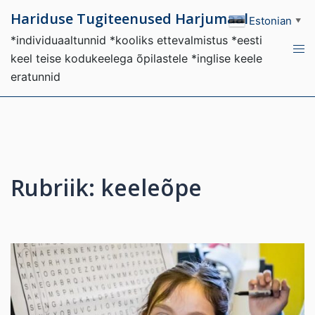
Skip
Hariduse Tugiteenused Harjumaal
Estonian
▼
to
*individuaaltunnid *kooliks ettevalmistus *eesti
content
Tog
keel teise kodukeelega õpilastele *inglise keele
men
eratunnid
Rubriik:
keeleõpe