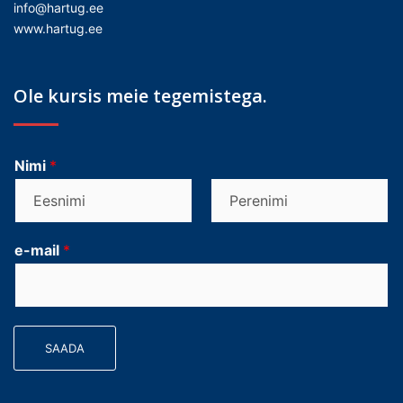
info@hartug.ee
www.hartug.ee
Ole kursis meie tegemistega.
Nimi
*
F
L
i
a
e-mail
*
r
s
s
t
t
SAADA